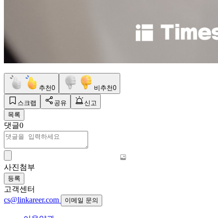
추천
0
비추천
0
스크랩
공유
신고
목록
댓글
0
사진첨부
등록
고객센터
cs@linkareer.com
이메일 문의