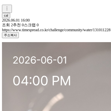
cal
2026.06.01 16:00
조회
2
추천
0
스크랩
0
https://www.timespread.co.kr/challenge/community/water/131011228
주소복사