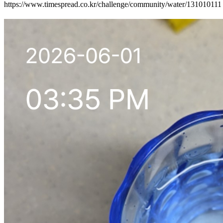
https://www.timespread.co.kr/challenge/community/water/13101011