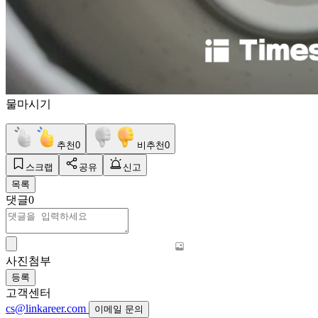
물마시기
추천
0
비추천
0
스크랩
공유
신고
목록
댓글
0
사진첨부
등록
고객센터
cs@linkareer.com
이메일 문의