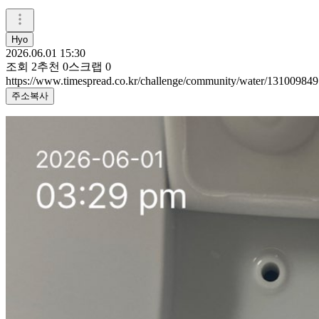
Hyo
2026.06.01 15:30
조회
2
추천
0
스크랩
0
https://www.timespread.co.kr/challenge/community/water/131009849
주소복사