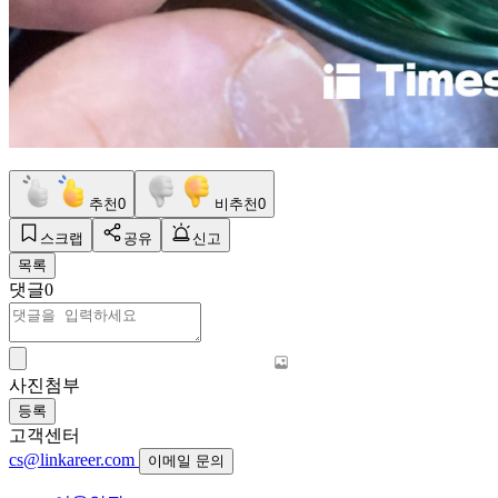
추천
0
비추천
0
스크랩
공유
신고
목록
댓글
0
사진첨부
등록
고객센터
cs@linkareer.com
이메일 문의