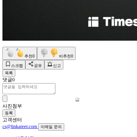
추천
0
비추천
0
스크랩
공유
신고
목록
댓글
0
사진첨부
등록
고객센터
cs@linkareer.com
이메일 문의