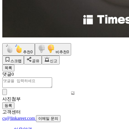
추천
0
비추천
0
스크랩
공유
신고
목록
댓글
0
사진첨부
등록
고객센터
cs@linkareer.com
이메일 문의