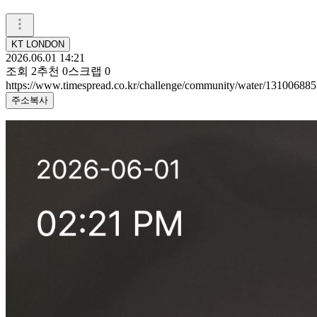
KT LONDON
2026.06.01 14:21
조회
2
추천
0
스크랩
0
https://www.timespread.co.kr/challenge/community/water/131006885
주소복사