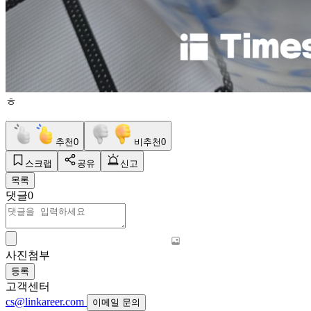
ㅎ
추천
0
비추천
0
스크랩
공유
신고
목록
댓글
0
사진첨부
등록
고객센터
cs@linkareer.com
이메일 문의