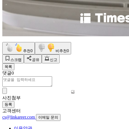
추천
0
비추천
0
스크랩
공유
신고
목록
댓글
0
사진첨부
등록
고객센터
cs@linkareer.com
이메일 문의
이용약관