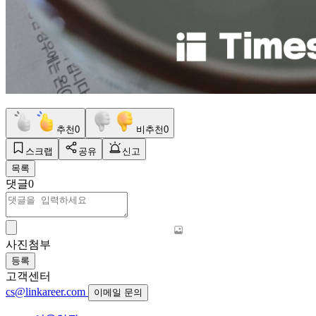
추천
0
비추천
0
스크랩
공유
신고
목록
댓글
0
사진첨부
등록
고객센터
cs@linkareer.com
이메일 문의