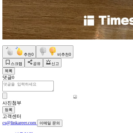
추천
0
비추천
0
스크랩
공유
신고
목록
댓글
0
사진첨부
등록
고객센터
cs@linkareer.com
이메일 문의