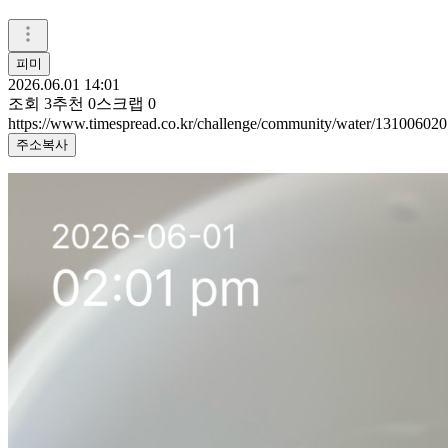
피미
2026.06.01 14:01
조회
3
추천
0
스크랩
0
https://www.timespread.co.kr/challenge/community/water/131006020
주소복사