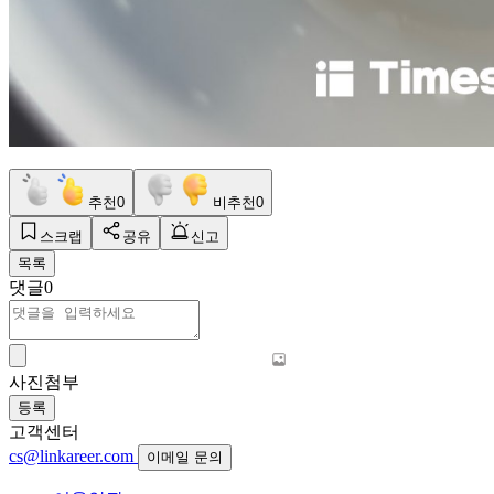
추천
0
비추천
0
스크랩
공유
신고
목록
댓글
0
사진첨부
등록
고객센터
cs@linkareer.com
이메일 문의