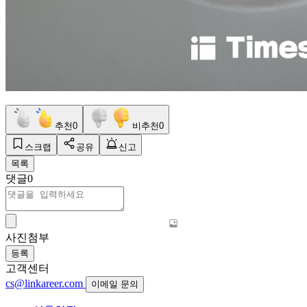
추천
0
비추천
0
스크랩
공유
신고
목록
댓글
0
사진첨부
등록
고객센터
cs@linkareer.com
이메일 문의