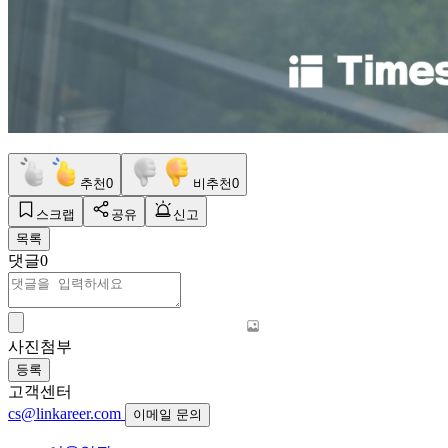
추천
0
비추천
0
스크랩
공유
신고
목록
댓글
0
사진첨부
등록
고객센터
cs@linkareer.com
이메일 문의