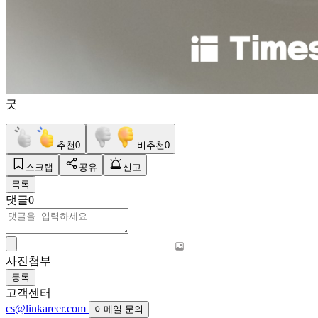
굿
추천
0
비추천
0
스크랩
공유
신고
목록
댓글
0
사진첨부
등록
고객센터
cs@linkareer.com
이메일 문의