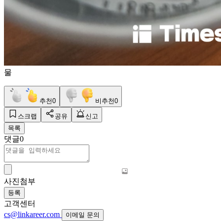
물
추천
0
비추천
0
스크랩
공유
신고
목록
댓글
0
사진첨부
등록
고객센터
cs@linkareer.com
이메일 문의