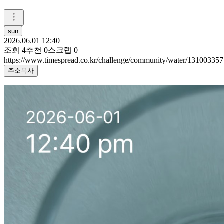
sun
2026.06.01 12:40
조회
4
추천
0
스크랩
0
https://www.timespread.co.kr/challenge/community/water/131003357
주소복사