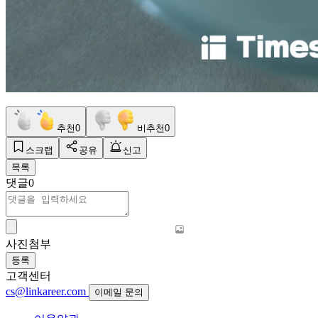
추천
0
비추천
0
스크랩
공유
신고
목록
댓글
0
사진첨부
등록
고객센터
cs@linkareer.com
이메일 문의