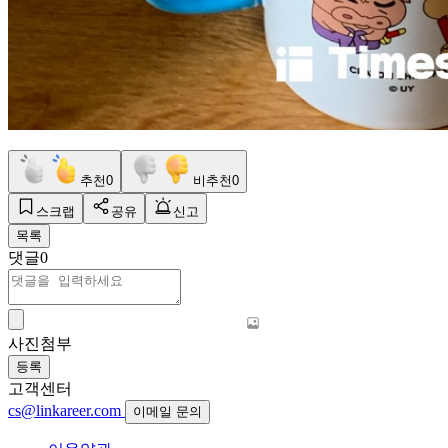
추천
0
비추천
0
스크랩
공유
신고
목록
댓글
0
사진첨부
등록
고객센터
cs@linkareer.com
이메일 문의