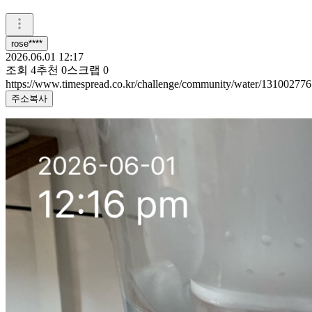
rose****
2026.06.01 12:17
조회
4
추천
0
스크랩
0
https://www.timespread.co.kr/challenge/community/water/131002776
주소복사