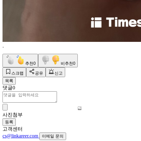
.
추천
0
비추천
0
스크랩
공유
신고
목록
댓글
0
사진첨부
등록
고객센터
cs@linkareer.com
이메일 문의