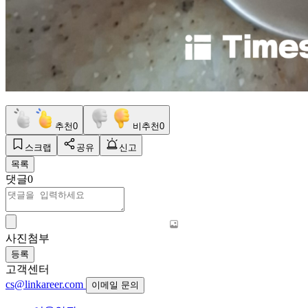
추천
0
비추천
0
스크랩
공유
신고
목록
댓글
0
사진첨부
등록
고객센터
cs@linkareer.com
이메일 문의