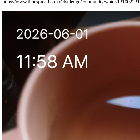
https://www.timespread.co.kr/challenge/community/water/13100223