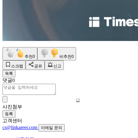
추천
0
비추천
0
스크랩
공유
신고
목록
댓글
0
사진첨부
등록
고객센터
cs@linkareer.com
이메일 문의