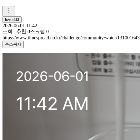
love333
2026.06.01 11:42
조회
1
추천
0
스크랩
0
https://www.timespread.co.kr/challenge/community/water/131001643
주소복사