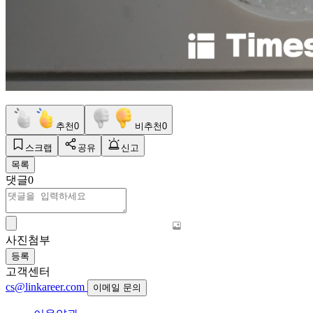
추천
0
비추천
0
스크랩
공유
신고
목록
댓글
0
사진첨부
등록
고객센터
cs@linkareer.com
이메일 문의