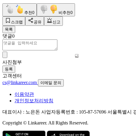
추천
0
비추천
0
스크랩
공유
신고
목록
댓글
0
사진첨부
등록
고객센터
cs@linkareer.com
이메일 문의
이용약관
개인정보처리방침
대표이사 : 노은돈
사업자등록번호 : 105-87-57696
서울특별시 강남
Copyright © Linkareer. All Rights Reserved.