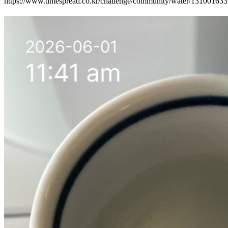
https://www.timespread.co.kr/challenge/community/water/13100163