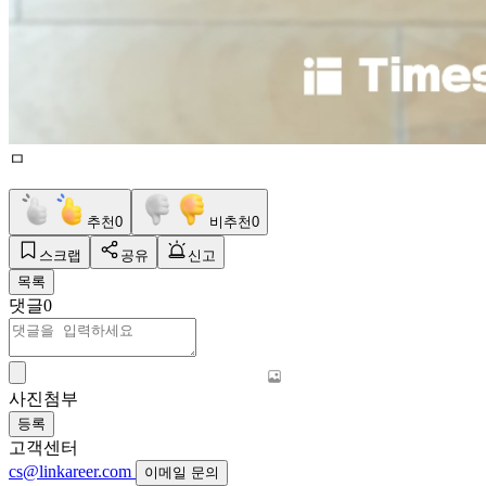
ㅁ
추천
0
비추천
0
스크랩
공유
신고
목록
댓글
0
사진첨부
등록
고객센터
cs@linkareer.com
이메일 문의