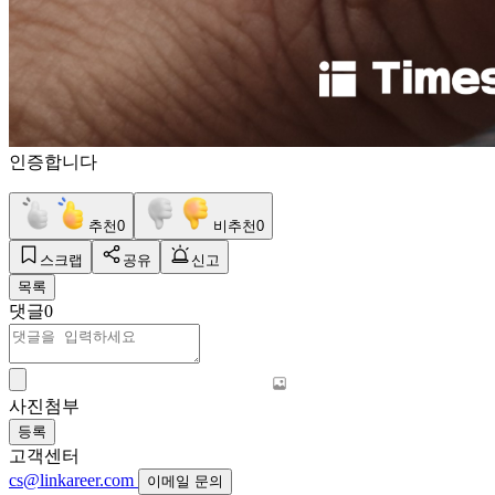
인증합니다
추천
0
비추천
0
스크랩
공유
신고
목록
댓글
0
사진첨부
등록
고객센터
cs@linkareer.com
이메일 문의