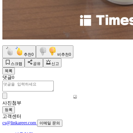
추천
0
비추천
0
스크랩
공유
신고
목록
댓글
0
사진첨부
등록
고객센터
cs@linkareer.com
이메일 문의