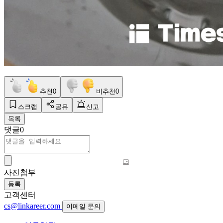
추천
0
비추천
0
스크랩
공유
신고
목록
댓글
0
사진첨부
등록
고객센터
cs@linkareer.com
이메일 문의