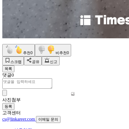
추천
0
비추천
0
스크랩
공유
신고
목록
댓글
0
사진첨부
등록
고객센터
cs@linkareer.com
이메일 문의