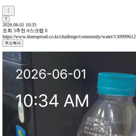
?
2026.06.01 10:35
조회
3
추천
0
스크랩
0
https://www.timespread.co.kr/challenge/community/water/130999612
주소복사