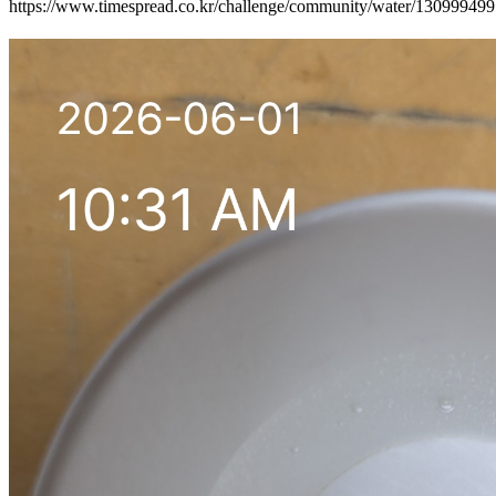
https://www.timespread.co.kr/challenge/community/water/13099949