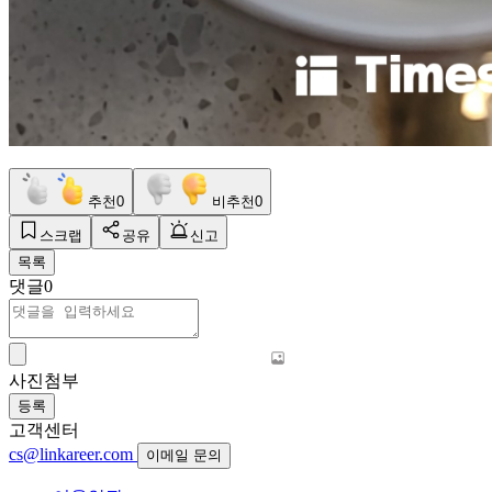
추천
0
비추천
0
스크랩
공유
신고
목록
댓글
0
사진첨부
등록
고객센터
cs@linkareer.com
이메일 문의