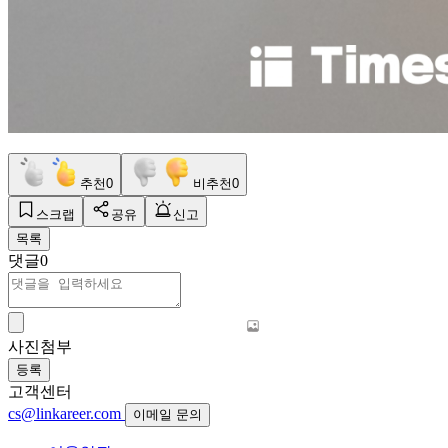
추천
0
비추천
0
스크랩
공유
신고
목록
댓글
0
사진첨부
등록
고객센터
cs@linkareer.com
이메일 문의