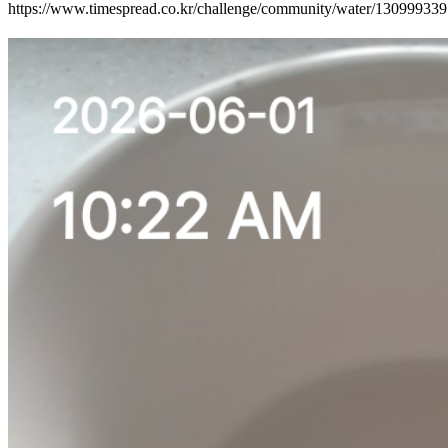
https://www.timespread.co.kr/challenge/community/water/13099933