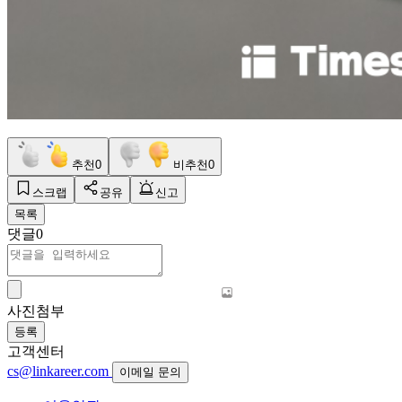
추천
0
비추천
0
스크랩
공유
신고
목록
댓글
0
사진첨부
등록
고객센터
cs@linkareer.com
이메일 문의