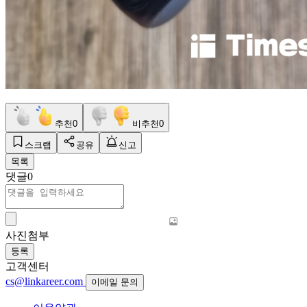
추천
0
비추천
0
스크랩
공유
신고
목록
댓글
0
사진첨부
등록
고객센터
cs@linkareer.com
이메일 문의