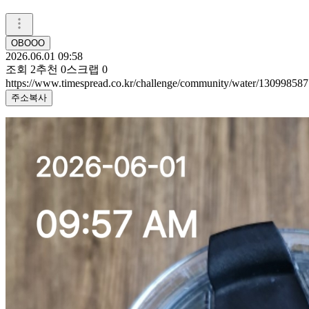
OBOOO
2026.06.01 09:58
조회
2
추천
0
스크랩
0
https://www.timespread.co.kr/challenge/community/water/130998587
주소복사