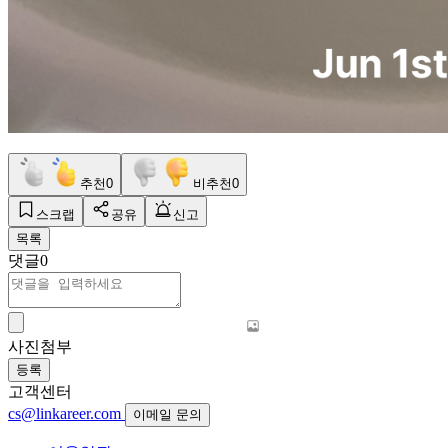
추천
0
비추천
0
스크랩
공유
신고
목록
댓글
0
사진첨부
등록
고객센터
cs@linkareer.com
이메일 문의