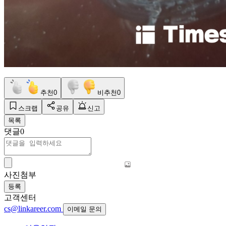
추천
0
비추천
0
스크랩
공유
신고
목록
댓글
0
사진첨부
등록
고객센터
cs@linkareer.com
이메일 문의