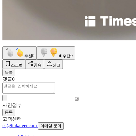
추천
0
비추천
0
스크랩
공유
신고
목록
댓글
0
사진첨부
등록
고객센터
cs@linkareer.com
이메일 문의