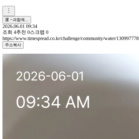
運 ~과함께...
2026.06.01 09:34
조회
4
추천
0
스크랩
0
https://www.timespread.co.kr/challenge/community/water/130997778
주소복사