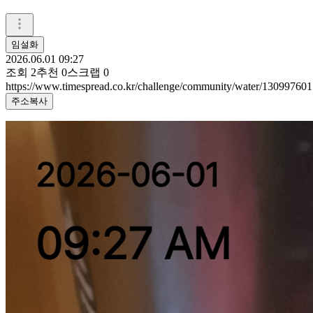
임설화
2026.06.01 09:27
조회
2
추천
0
스크랩
0
https://www.timespread.co.kr/challenge/community/water/130997601
주소복사