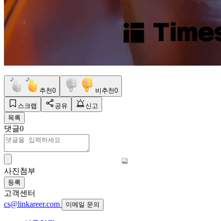
추천
0
비추천
0
스크랩
공유
신고
목록
댓글
0
사진첨부
등록
고객센터
cs@linkareer.com
이메일 문의