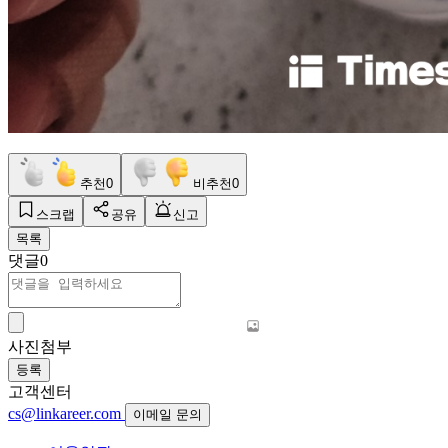
추천
0
비추천
0
스크랩
공유
신고
목록
댓글
0
사진첨부
등록
고객센터
cs@linkareer.com
이메일 문의