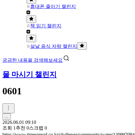
휴대폰 줄이기 챌린지
책 읽기 챌린지
설날 음식 자랑 챌린지
궁금한 내용을 검색해보세요
물 마시기 챌린지
0601
...
2026.06.01 09:10
조회
1
추천
0
스크랩
0
https://www.timespread.co.kr/challenge/community/water/13099709