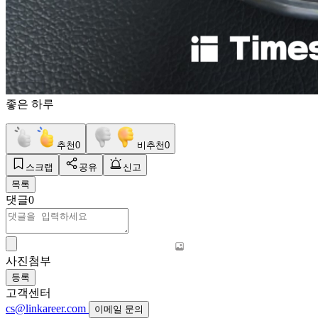
좋은 하루
추천
0
비추천
0
스크랩
공유
신고
목록
댓글
0
사진첨부
등록
고객센터
cs@linkareer.com
이메일 문의