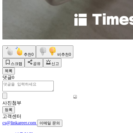
추천
0
비추천
0
스크랩
공유
신고
목록
댓글
0
사진첨부
등록
고객센터
cs@linkareer.com
이메일 문의