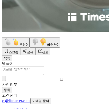
추천
0
비추천
0
스크랩
공유
신고
목록
댓글
0
사진첨부
등록
고객센터
cs@linkareer.com
이메일 문의