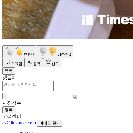
추천
0
비추천
0
스크랩
공유
신고
목록
댓글
0
사진첨부
등록
고객센터
cs@linkareer.com
이메일 문의