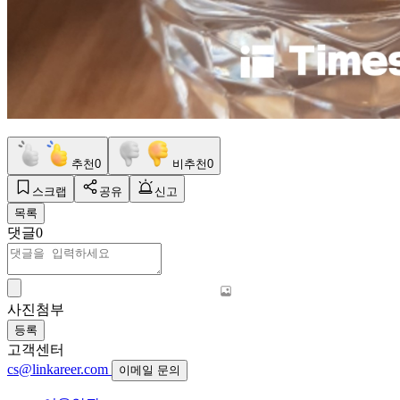
추천
0
비추천
0
스크랩
공유
신고
목록
댓글
0
사진첨부
등록
고객센터
cs@linkareer.com
이메일 문의