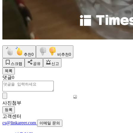
추천
0
비추천
0
스크랩
공유
신고
목록
댓글
0
사진첨부
등록
고객센터
cs@linkareer.com
이메일 문의