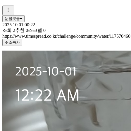
눈물콧물♥️
2025.10.01 00:22
조회
2
추천
0
스크랩
0
https://www.timespread.co.kr/challenge/community/water/117570460
주소복사