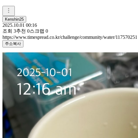
Kenshin25
2025.10.01 00:16
조회
3
추천
0
스크랩
0
https://www.timespread.co.kr/challenge/community/water/117570251
주소복사