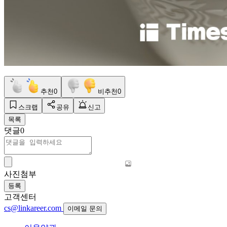
추천
0
비추천
0
스크랩
공유
신고
목록
댓글
0
사진첨부
등록
고객센터
cs@linkareer.com
이메일 문의