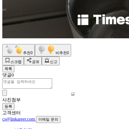
추천
0
비추천
0
스크랩
공유
신고
목록
댓글
0
사진첨부
등록
고객센터
cs@linkareer.com
이메일 문의